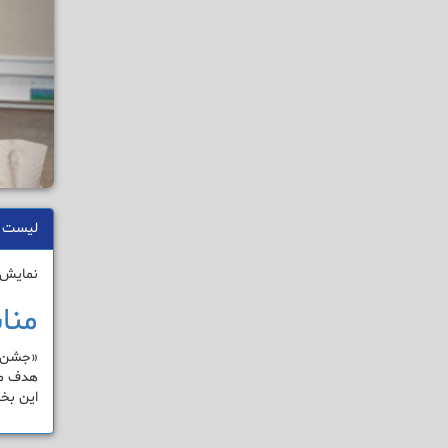
لیست 
نمایش 1 - 1 از 1 نتی
منا
«جشن‌ه
هدف ما
این بخ