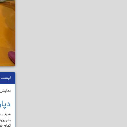
لیست 
نمایش 1 - 1 از 1 نتی
دپا
«برنام
تمرین‌ه
تمام ف