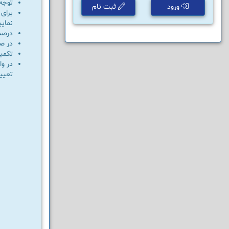
توجه 
ورود
ثبت نام
نمایی
درصد
در صد ه
تکمیل
در و
تعیی