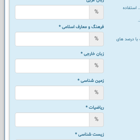
زبان عربی
*
رصد دروس می توانید از اعدادی همانند : 95 یا 62.2 یا ... استفاده
%
.
فرهنگ و معارف اسلامی
*
%
 با درصد های
زبان خارجی
*
%
زمین شناسی
*
%
ریاضیات
*
%
زیست شناسی
*