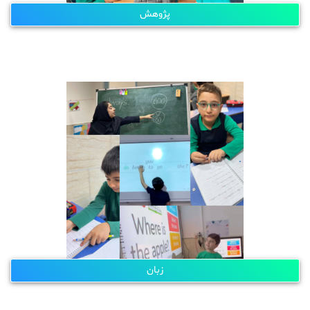
پژوهش
زبان