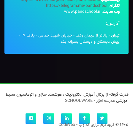
تلگرام:
https://telegram.me/pandschool
وب سایت:
www.pandschool.ir
آدرس:
تهران - بالاتر از میدان ونک - خیابان شهید خدامی - پلاک 17 -
پیش دبستان و دبستان پسرانه پند
قدرت گرفته از پرتال آموزش الکترونیک ، هوشمند سازی و اتوماسیون محیط
آموزشی
مدرسه افزار - SCHOOLWARE
1405 ©
گروه نرم‌افزاری کد وب - CodeVeb