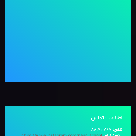
اطلاعات تماس:
تلفن:
88193797
اینستاگرام:
https://www.instagram.com/pand_school